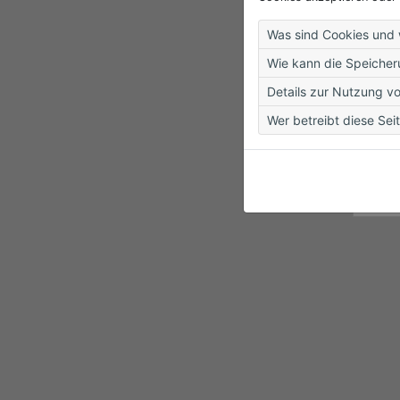
Hümmlinger Ferienpass - Kein Zug
Kei
Was sind Cookies und 
Wie kann die Speicher
Details zur Nutzung v
Wer betreibt diese Sei