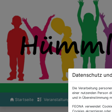
Datenschutz un
Die Verarbeitung persone
einer nutzenden Person d
und in Übereinstimmung m
Startseite
Veranstaltungen
Kontakt
Do
FEONA verwendet Cookies.
Cookies akzeptieren oder