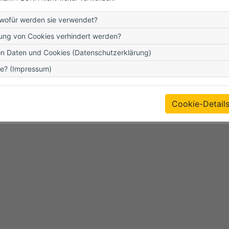
riff
n Zugriff
wofür werden sie verwendet?
ung von Cookies verhindert werden?
on Daten und Cookies (Datenschutzerklärung)
te? (Impressum)
Cookie-Detail
Für diese Aktion bitte
anmelden
!