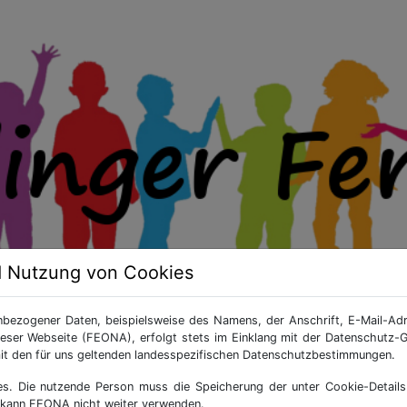
d Nutzung von Cookies
nbezogener Daten, beispielsweise des Namens, der Anschrift, E-Mail-A
ieser Webseite (FEONA), erfolgt stets im Einklang mit der Datenschut
it den für uns geltenden landesspezifischen Datenschutzbestimmungen.
wnloads
Fotos
Hilfe
Lo
 Die nutzende Person muss die Speicherung der unter Cookie-Details 
 kann FEONA nicht weiter verwenden.