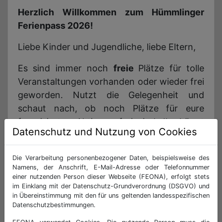
Herzlich Willkommen zum Hümmlinger
Ferienpass 2026!
Liebe Kinder und Jugendliche, liebe Eltern,
Es sind immer noch
freie
Plätze für tolle
Veranstaltungen vorhanden oder wieder frei
geworden. Nutzt die Gelegenheit und
schaut
nach, ob noch Plätze für eure
favorisierten Aktionen frei sind. Ihr könnt
Datenschutz und Nutzung von Cookies
Euch für die freien Plätze anmelden und
zwar
hier auf dieser Internetseite in eurem
Die Verarbeitung personenbezogener Daten, beispielsweise des
persönlichen Account. In der Regel könnt
Namens, der Anschrift, E-Mail-Adresse oder Telefonnummer
ihr direkt die Veranstaltungen buchen. Bitte
einer nutzenden Person dieser Webseite (FEONA), erfolgt stets
im Einklang mit der Datenschutz-Grundverordnung (DSGVO) und
denkt daran die Veranstaltungen in eurem
in Übereinstimmung mit den für uns geltenden landesspezifischen
Warenkorb noch verbindlich zu buchen.
Datenschutzbestimmungen.