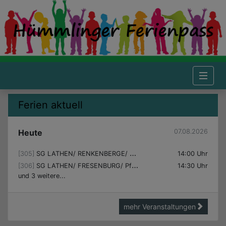
Hümmlinger Ferienpass - Startseite
Ferien aktuell
Aktuelles
Ferien aktuell
Heute
07.08.2026
[305]
SG LATHEN/ RENKENBERGE/ Laser- und Luftgewehrschießen
14:00 Uhr
[306]
SG LATHEN/ FRESENBURG/ Pferdeabenteuer beim Reitverein Lathen
14:30 Uhr
und 3 weitere...
mehr Veranstaltungen