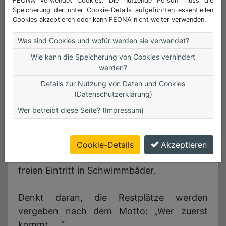
FEONA verwendet Cookies. Die nutzende Person muss die
Falls ihr euch noch nicht registriert habt,
Speicherung der unter Cookie-Details aufgeführten essentiellen
könnt ihr dies ab sofort auch wieder
Cookies akzeptieren oder kann FEONA nicht weiter verwenden.
vornehmen. Nach der Registrierung kann
Was sind Cookies und wofür werden sie verwendet?
auch der Ferienpassausweis erworben
Wie kann die Speicherung von Cookies verhindert
werden.
werden?
Der
Kauf
eines
Ferienpassausweises
zum
Details zur Nutzung von Daten und Cookies
Preis von 3,00 € ist zur Teilnahme am
(Datenschutzerklärung)
Ferienpassprogramm
obligatorisch
und
Wer betreibt diese Seite? (Impressum)
beinhaltet wieder viele Vergünstigungen und
kleine Geschenke, wie z.B. erheblich
ermäßigter Eintritt ins Freizeitzentrum
Cookie-Details
Akzeptieren
Schloß Dankern, Pommes, Eis oder auch
freien Eintritt in Schwimmbäder.
Denkt daran, die Restplätze werden
vergeben nach dem Motto: „Wer zuerst
kommt, …“.