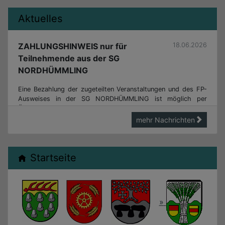
Aktuelles
ZAHLUNGSHINWEIS nur für
18.06.2026
Teilnehmende aus der SG
NORDHÜMMLING
Eine Bezahlung der zugeteilten Veranstaltungen und des FP-
Ausweises in der SG NORDHÜMMLING ist möglich per
Überweisung auf das Gebührenkonto der SG Nordhümmling
(IBAN: DE68 2806 9706 0050 1000 01) oder auf das Paypal-
mehr Nachrichten
Konto der Samtgemeinde: paypal@nordhuemmling.de .
Bitte folgenden VERWENDUNGSZWECK angeben: ID-Nr. und
Vor-/Nachname sowie "FP2026".
Startseite
weiterlesen...
Startseite